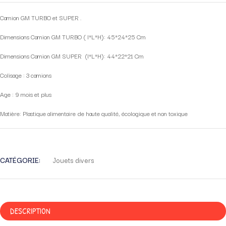
Camion GM TURBO et SUPER .
Dimensions Camion GM TURBO ( l*L*H): 45*24*25 Cm
Dimensions Camion GM SUPER (l*L*H): 44*22*21 Cm
Colisage : 3 camions
Age : 9 mois et plus
Matière: Plastique alimentaire de haute qualité, écologique et non toxique
CATÉGORIE:
Jouets divers
DESCRIPTION